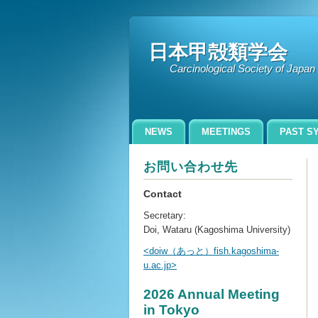
日本甲殻類学会
Carcinological Society of Jap
NEWS
MEETINGS
PAST S
お問い合わせ先
Contact
Secretary:
Doi, Wataru (Kagoshima University)
<doiw（あっと）fish.kagoshima-
u.ac.jp>
2026 Annual Meeting
in Tokyo