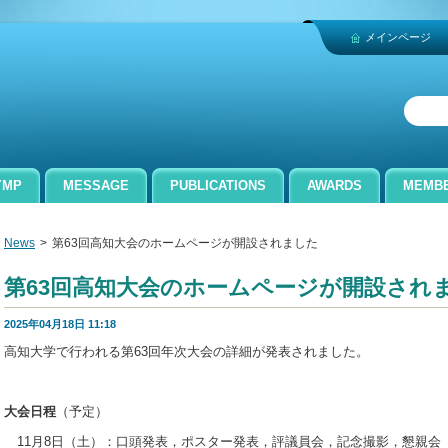
メインページ
an
YMP
MESSAGE
PUBLICATIONS
AWARDS
MEMB
News
>
第63回高知大会のホームページが開設されました
第63回高知大会のホームページが開設され
2025年04月18日 11:18
高知大学で
行われる第63
回年次大会の詳細が発表されました。
大会日程
（予定）
11月8日（土）：口頭発表，ポスター発表，評議員会，記念撮影，懇親会