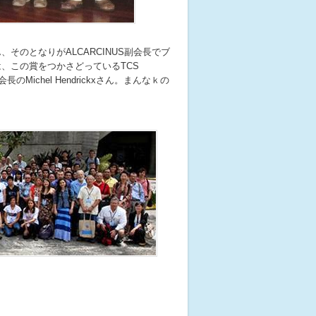
udgeさん、そのとなりがALCARCINUS副会長でブ
一番右は、この賞をつかさどっているTCS
S会長のMichel Hendrickxさん。まんなｋの