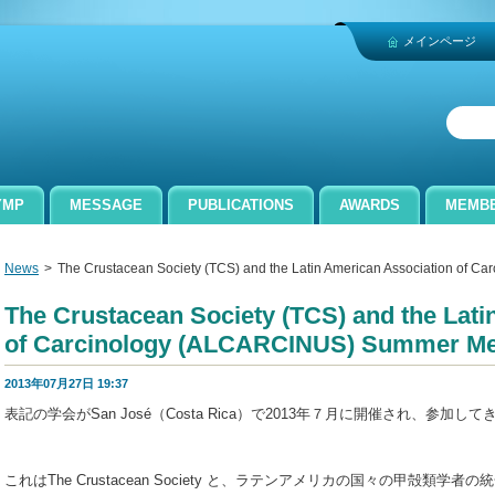
メインページ
an
YMP
MESSAGE
PUBLICATIONS
AWARDS
MEMB
News
>
The Crustacean Society (TCS) and the Latin American Association of 
The Crustacean Society (TCS) and the Lati
of Carcinology (ALCARCINUS) Summer Me
2013年07月27日 19:37
表記の学会がSan José（Costa Rica）で2013年７月に開催され、参加
朝倉彰（日本甲
これはThe Crustacean Society と、ラテンアメリカの国々の甲殻類学者