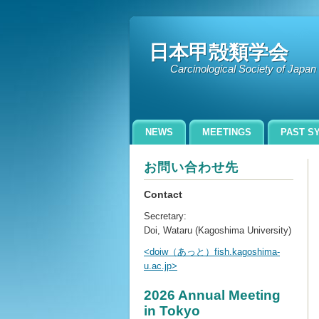
日本甲殻類学会
Carcinological Society of Jap
NEWS
MEETINGS
PAST S
お問い合わせ先
Contact
Secretary:
Doi, Wataru (Kagoshima University)
<doiw（あっと）fish.kagoshima-
u.ac.jp>
2026 Annual Meeting
in Tokyo