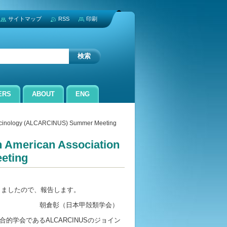
サイトマップ
RSS
印刷
ERS
ABOUT
ENG
Carcinology (ALCARCINUS) Summer Meeting
n American Association
eting
してきましたので、報告します。
殻類学会）
の統合的学会であるALCARCINUSのジョイン