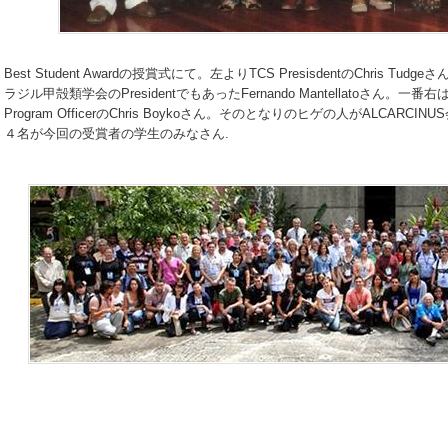
Best Student Awardの授賞式にて。左よりTCS PresisdentのChris T
ラジル甲殻類学会のPresidentでもあったFernando Mantellatoさん。
Program OfficerのChris Boykoさん。そのとなりのヒゲの人がALCARCINU
４名が今回の受賞者の学生のみなさん.