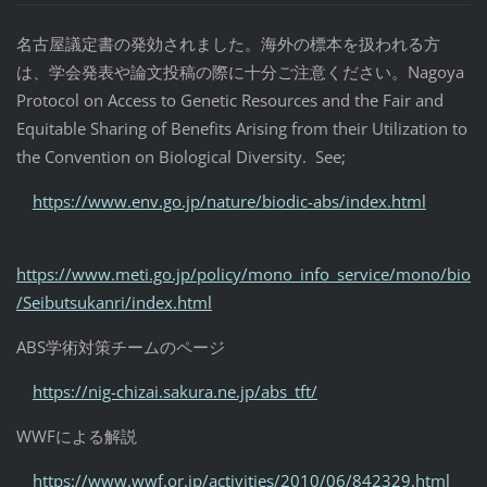
名古屋議定書の発効されました。海外の標本を扱われる方
は、学会発表や論文投稿の際に十分ご注意ください。Nagoya
Protocol on Access to Genetic Resources and the Fair and
Equitable Sharing of Benefits Arising from their Utilization to
the Convention on Biological Diversity. See;
https://www.env.go.jp/nature/biodic-abs/index.html
https://www.meti.go.jp/policy/mono_info_service/mono/bio
/Seibutsukanri/index.html
ABS学術対策チームのページ
https://nig-chizai.sakura.ne.jp/abs_tft/
WWFによる解説
https://www.wwf.or.jp/activities/2010/06/842329.html